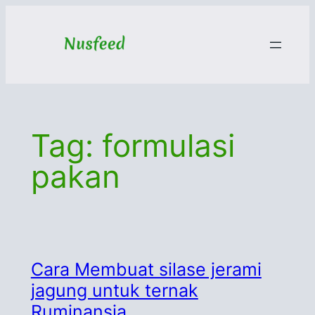
Skip
to
content
Tag:
formulasi
pakan
Cara Membuat silase jerami
jagung untuk ternak
Ruminansia