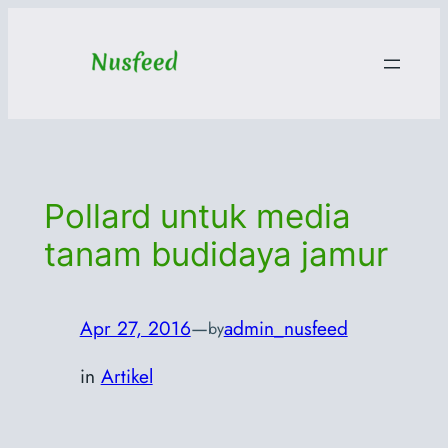
Skip
to
content
Pollard untuk media
tanam budidaya jamur
Apr 27, 2016
—
admin_nusfeed
by
in
Artikel