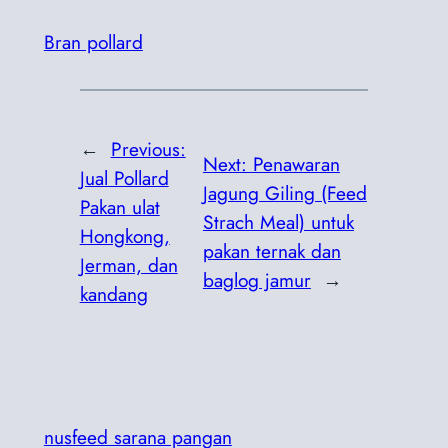
Bran pollard
←
Previous:
Next:
Penawaran
Jual Pollard
Jagung Giling (Feed
Pakan ulat
Strach Meal) untuk
Hongkong,
pakan ternak dan
Jerman, dan
baglog jamur
→
kandang
nusfeed sarana pangan