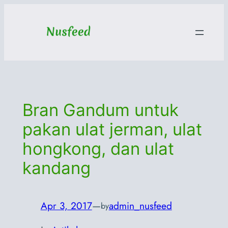
Skip
to
content
Bran Gandum untuk
pakan ulat jerman, ulat
hongkong, dan ulat
kandang
Apr 3, 2017
—
admin_nusfeed
by