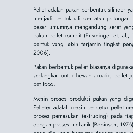
Pellet adalah pakan berbentuk silinder
menjadi bentuk silinder atau potongan 
besar umumnya mengandung serat yang be
pakan pellet komplit (Ensminger et. al.
bentuk yang lebih terjamin tingkat pen
2006).
Pakan berbentuk pellet biasanya digunakan
sedangkan untuk hewan akuatik, pellet j
pet food.
Mesin proses produksi pakan yang digu
Pelleter adalah mesin pencetak pellet m
proses pemasukan (extruding) pada ti
dengan proses mekanik (Robinson, 1976).
pada die yang berputar dengan arah y