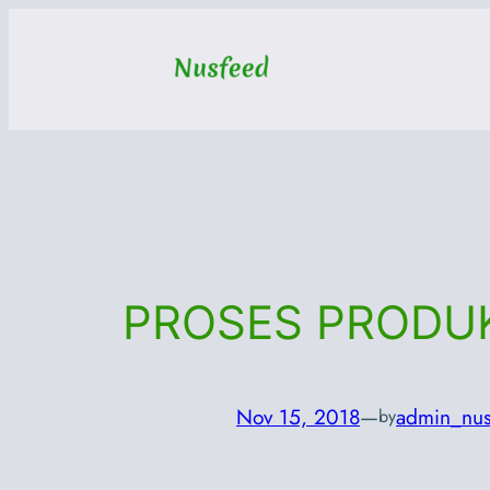
Skip
to
content
PROSES PRODUKS
Nov 15, 2018
—
admin_nus
by