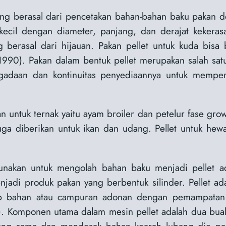
 yang berasal dari pencetakan bahan-bahan baku paka
kecil dengan diameter, panjang, dan derajat kekera
rasal dari hijauan. Pakan pellet untuk kuda bisa be
, 1990). Pakan dalam bentuk pellet merupakan salah s
gadaan dan kontinuitas penyediaannya untuk mempert
 untuk ternak yaitu ayam broiler dan petelur fase grow
uga diberikan untuk ikan dan udang. Pellet untuk hew
nakan untuk mengolah bahan baku menjadi pellet ada
enjadi produk pakan yang berbentuk silinder. Pellet 
ap bahan atau campuran adonan dengan pemampatan 
 Komponen utama dalam mesin pellet adalah dua buah r
ang sama dan mendesak bahan kearah lubang die pa