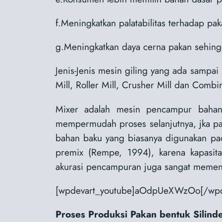
f.Meningkatkan palatabilitas terhadap p
g.Meningkatkan daya cerna pakan sehingg
Jenis-Jenis mesin giling yang ada sampa
Mill, Roller Mill, Crusher Mill dan Combin
Mixer adalah mesin pencampur bahan
mempermudah proses selanjutnya, jka pa
bahan baku yang biasanya digunakan pad
premix (Rempe, 1994), karena kapasita
akurasi pencampuran juga sangat memenga
[wpdevart_youtube]aOdpUeXWzOo[/wpd
Proses Produksi Pakan bentuk Silinde