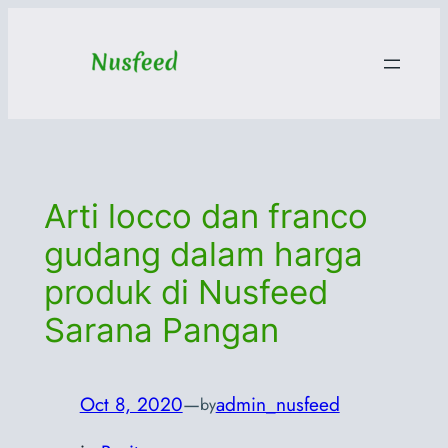
Skip
to
content
Arti locco dan franco
gudang dalam harga
produk di Nusfeed
Sarana Pangan
Oct 8, 2020
—
admin_nusfeed
by